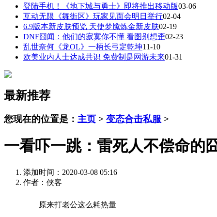
登陆手机！《地下城与勇士》即将推出移动版
03-06
互动无限《舞街区》玩家见面会明日举行
02-04
6.9版本新皮肤预览 天使梦魇炼金新皮肤
02-19
DNF囧闻：他们的寂寞你不懂 看图别想歪
02-23
乱世奈何《龙OL》一柄长弓定乾坤
11-10
欧美业内人士达成共识 免费制是网游未来
01-31
最新推荐
您现在的位置是：
主页
>
变态合击私服
>
一看吓一跳：雷死人不偿命的囧图
添加时间：2020-03-08 05:16
作者：侠客
原来打老公这么耗热量