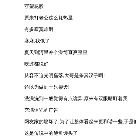
守望屁股
原来打老公这么耗热量
有多寂寞难耐
麻麻,我饿了
夏天到河里冲个澡简直爽歪歪
吃过都说好
从容不迫光明磊落,大哥是条真汉子啊!
还以为做到一只柴犬!
洗澡洗到一般觉得有点诡异,原来有双眼睛盯着我
充满诅咒的广告
网友家的墙坏了,为了让整体看起来更和谐一些,于
这是传说中的鲍鱼馒头了