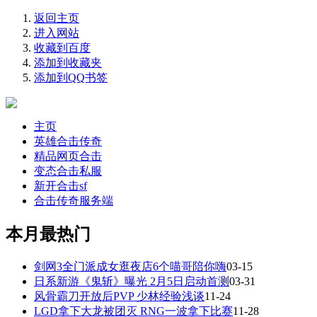
返回主页
进入网站
收藏到百度
添加到收藏夹
添加到QQ书签
主页
英雄合击传奇
精品网页合击
变态合击私服
新开合击sf
合击传奇服务端
本月最热门
剑网3全门派成女逛夜店6个喵哥陪你嗨
03-15
日系新游《鬼斩》曝光 2月5日启动首测
03-31
风骨霸刀开放后PVP 少林经验浅谈
11-24
LGD拿下大龙被团灭 RNG一波拿下比赛
11-28