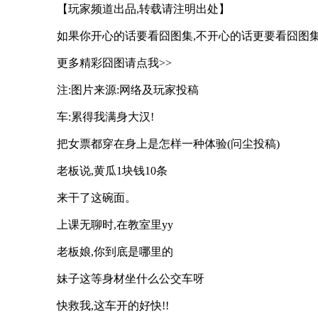
【玩家频道出品,转载请注明出处】
如果你开心的话要看囧图集,不开心的话更要看囧图集,看
更多精彩囧图请点我>>
注:图片来源:网络及玩家投稿
车:累得我满身大汉!
把女票都穿在身上是怎样一种体验(问尘投稿)
老板说,黄瓜1块钱10条
来干了这碗面。
上课无聊时,在教室里yy
老板娘,你到底是哪里的
妹子这等身材坐什么公交车呀
快救我,这车开的好快!!