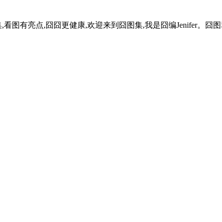
图有亮点,囧囧更健康,欢迎来到囧图集,我是囧编Jenifer。囧图