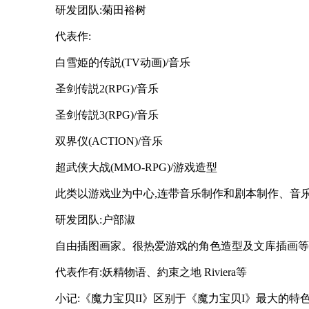
研发团队:菊田裕树
代表作:
白雪姫的传説(TV动画)/音乐
圣剑传説2(RPG)/音乐
圣剑传説3(RPG)/音乐
双界仪(ACTION)/音乐
超武侠大战(MMO-RPG)/游戏造型
此类以游戏业为中心,连带音乐制作和剧本制作、音
研发团队:户部淑
自由插图画家。很热爱游戏的角色造型及文库插画等
代表作有:妖精物语、約束之地 Riviera等
小记:《魔力宝贝II》区别于《魔力宝贝I》最大的特