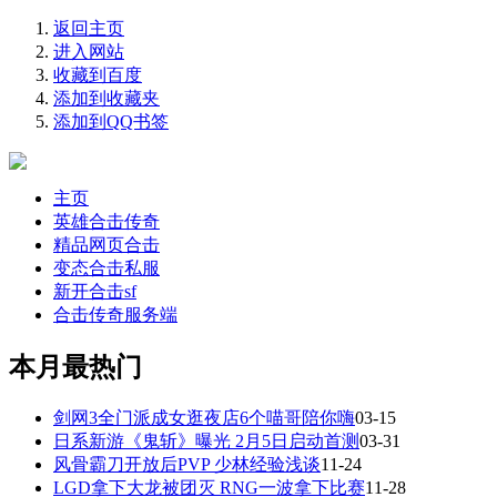
返回主页
进入网站
收藏到百度
添加到收藏夹
添加到QQ书签
主页
英雄合击传奇
精品网页合击
变态合击私服
新开合击sf
合击传奇服务端
本月最热门
剑网3全门派成女逛夜店6个喵哥陪你嗨
03-15
日系新游《鬼斩》曝光 2月5日启动首测
03-31
风骨霸刀开放后PVP 少林经验浅谈
11-24
LGD拿下大龙被团灭 RNG一波拿下比赛
11-28