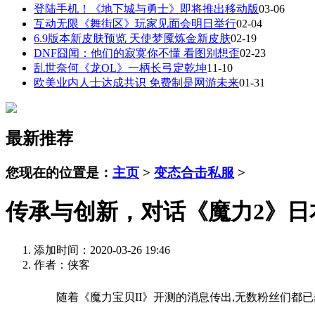
登陆手机！《地下城与勇士》即将推出移动版
03-06
互动无限《舞街区》玩家见面会明日举行
02-04
6.9版本新皮肤预览 天使梦魇炼金新皮肤
02-19
DNF囧闻：他们的寂寞你不懂 看图别想歪
02-23
乱世奈何《龙OL》一柄长弓定乾坤
11-10
欧美业内人士达成共识 免费制是网游未来
01-31
最新推荐
您现在的位置是：
主页
>
变态合击私服
>
传承与创新，对话《魔力2》日
添加时间：2020-03-26 19:46
作者：侠客
随着《魔力宝贝II》开测的消息传出,无数粉丝们都