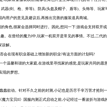
)、武器(剑、枪、斧等)、防具(头盔及帽子、盾等)、头饰等、玩
国内用户的意见及建议后,再推出完善的服装道具商城。
的角色,很家会选择同时进行。因此,想问一下:游戏会支持双开或
的乐趣。在曾经的魔力I中,玩家一机双开是常见的事情。不过,二
家谅解。
是否会在现有职业基础上增加新的职业?有这方面的计划吗?
是一个温馨和谐的大家庭,在游戏里寻找家的感觉,是玩家共同的愿
曾实现的梦想。
已蠢蠢欲动。针对不久之前的封测,小记也是历尽千辛万苦才抢到一
《魔力宝贝II》国服内测正式启动之前,小记经过一番波折与游