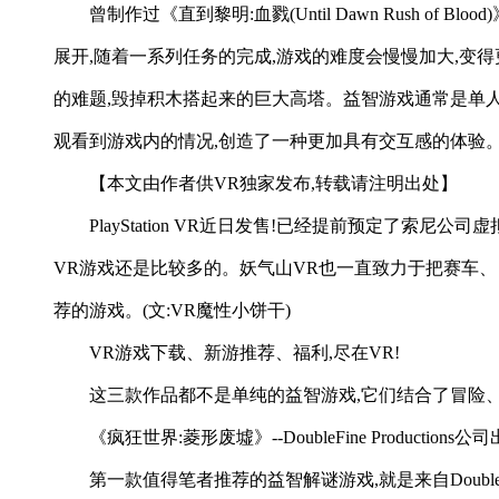
曾制作过《直到黎明:血戮(Until Dawn Rush o
展开,随着一系列任务的完成,游戏的难度会慢慢加大,变
的难题,毁掉积木搭起来的巨大高塔。益智游戏通常是单人模式的游戏
观看到游戏内的情况,创造了一种更加具有交互感的体验
【本文由作者供VR独家发布,转载请注明出处】
PlayStation VR近日发售!已经提前预定了
VR游戏还是比较多的。妖气山VR也一直致力于把赛车、冒险
荐的游戏。(文:VR魔性小饼干)
VR游戏下载、新游推荐、福利,尽在VR!
这三款作品都不是单纯的益智游戏,它们结合了冒险
《疯狂世界:菱形废墟》--DoubleFine Productions公
第一款值得笔者推荐的益智解谜游戏,就是来自DoubleF