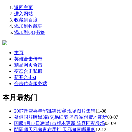
返回主页
进入网站
收藏到百度
添加到收藏夹
添加到QQ书签
主页
英雄合击传奇
精品网页合击
变态合击私服
新开合击sf
合击传奇服务端
本月最热门
2007暴雪嘉年华跳舞比赛 现场图片集锦
11-08
疑似国服暗黑3微交易细节:圣教军付费才能玩
03-07
国服4月17日凌晨1点版本更新 阵容匹配登场
03-09
阴阳师天邪鬼青在哪打 天邪鬼青哪里多
12-12