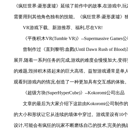
《疯狂世界:菱形废墟》延续了前作中的故事,在游戏中,
需要用到其他角色独有的技能。《疯狂世界:菱形废墟》
VR游戏下载、新游推荐、福利,尽在VR!
《平衡积木VR(Tumble VR)》--Supermassive Game
曾制作过《直到黎明:血戮(Until Dawn Rush o
展开,随着一系列任务的完成,游戏的难度会慢慢加大,变
的难题,毁掉积木搭起来的巨大高塔。益智游戏通常是单人模式的游戏
观看到游戏内的情况,创造了一种更加具有交互感的体验
《超级方块(SuperHyperCube)》--Kokoromi公司出品
文章的最后为大家介绍下这款由Kokoromi公司
的大小和形状让它从连续的墙体中穿过。游戏里设有10个
设计,可能会有疯狂的玩家不断磨练自己的技术,完美的挑