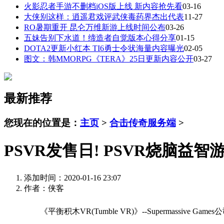
火影忍者手游不删档iOS版上线 新内容抢先看
03-16
大侠别这样：逍遥君戏评武侠毒药界杰出代表
11-27
RO暑期重开 昆仑万维新游上线时间公布
03-26
五妹告别下水道！缔造者自觉版本心得分享
01-15
DOTA2更新小红本 TI6勇士令状海量内容曝光
02-05
图文：韩MMORPG《TERA》25日更新内容公开
03-27
最新推荐
您现在的位置是：
主页
>
合击传奇服务端
>
PSVR发售日! PSVR烧脑益
添加时间：2020-01-16 23:07
作者：侠客
《平衡积木VR(Tumble VR)》--Supermassive Game