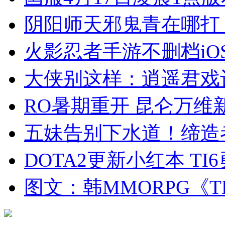
阴阳师天邪鬼青在哪打
火影忍者手游不删档iO
大侠别这样：逍遥君戏
RO暑期重开 昆仑万维
五妹告别下水道！缔造
DOTA2更新小红本 T
图文：韩MMORPG《T