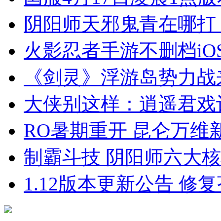
阴阳师天邪鬼青在哪打
火影忍者手游不删档iO
《剑灵》浮游岛势力战
大侠别这样：逍遥君戏
RO暑期重开 昆仑万维
制霸斗技 阴阳师六大
1.12版本更新公告 