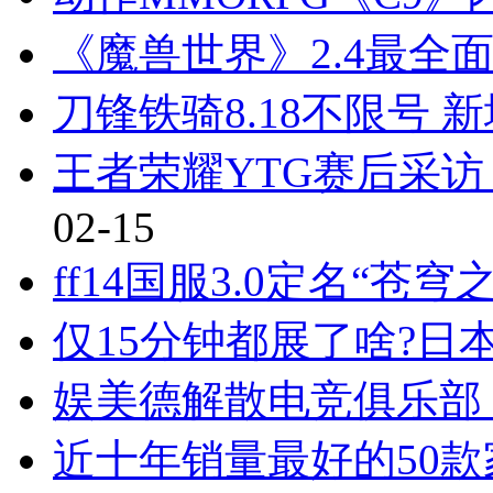
《魔兽世界》2.4最全
刀锋铁骑8.18不限号 
王者荣耀YTG赛后采
02-15
ff14国服3.0定名“苍
仅15分钟都展了啥?日
娱美德解散电竞俱乐部
近十年销量最好的50款