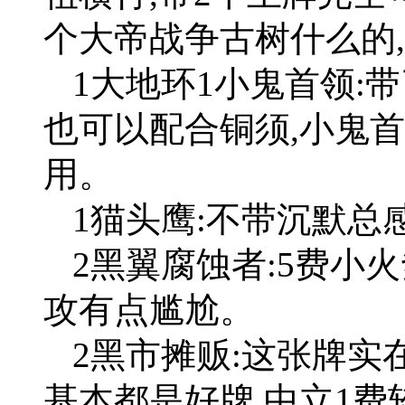
个大帝战争古树什么的
1大地环1小鬼首领:
也可以配合铜须,小鬼
用。
1猫头鹰:不带沉默总
2黑翼腐蚀者:5费小
攻有点尴尬。
2黑市摊贩:这张牌实
基本都是好牌,中立1费