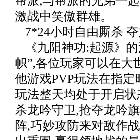
帮派,与帮派的兄弟一
激战中笑傲群雄。
7*24小时自由厮杀
《九阳神功:起源》
帜”,各位玩家可以在
他游戏PVP玩法在指定
玩法整天均处于开启状
杀龙吟守卫,抢夺龙吟
阵,巧妙攻防来对敌作