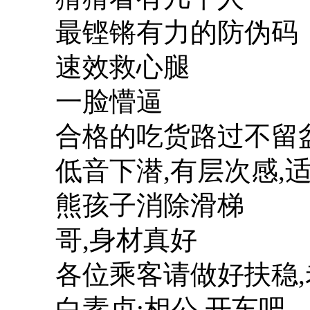
最铿锵有力的防伪码
速效救心腿
一脸懵逼
合格的吃货路过不留
低音下潜,有层次感,
熊孩子消除滑梯
哥,身材真好
各位乘客请做好扶稳
白素贞:相公,开车吧