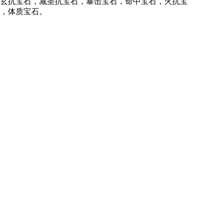
玄抗宝石，减圣抗宝石，暴击宝石，命中宝石，火抗宝
，体质宝石。