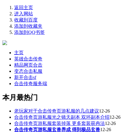
返回主页
进入网站
收藏到百度
添加到收藏夹
添加到QQ书签
主页
英雄合击传奇
精品网页合击
变态合击私服
新开合击sf
合击传奇服务端
本月最热门
老玩家对于合击传奇页游私服的几点建议
12-26
合击传奇页游私服光之镜天副本 双环副本介绍
12-26
合击传奇页游私服套装掉落 更多套装获冉法
12-26
合击传奇页游私服玄兽养成 得到极品玄兽
12-26