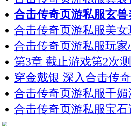
合击传奇页游私服玄兽
合击传奇页游私服美女
合击传奇页游私服玩家
第3章 截止游戏第2次
穿金戴银 深入合击传
合击传奇页游私服千媚
合击传奇页游私服宝石