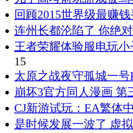
回顾2015世界级最赚
连州长都沦陷了 你绝
王者荣耀体验服电玩小
15
太原之战夜守孤城一号B
崩坏3官方同人漫画 第
CJ新游试玩：EA繁体
是时候发展一波了 虚