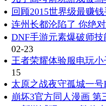
回顾2015世界级最赚
连州长都沦陷了 你绝
DNF手游元素爆破师技
02-23
王者荣耀体验服电玩小
15
太原之战夜守孤城一号B
崩坏3官方同人漫画 第